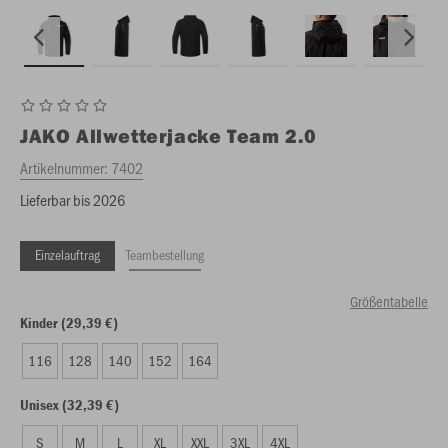
JAKO
Allwetterjacke Team 2.0
Artikelnummer:
7402
Lieferbar bis 2026
Einzelauftrag
Teambestellung
Größentabelle
Kinder (29,39 €)
116
128
140
152
164
Unisex (32,39 €)
S
M
L
XL
XXL
3XL
4XL