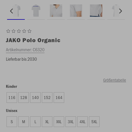
JAKO
Polo Organic
Artikelnummer:
C6320
Lieferbar bis 2030
Größentabelle
Kinder
116
128
140
152
164
Unisex
S
M
L
XL
XXL
3XL
4XL
5XL