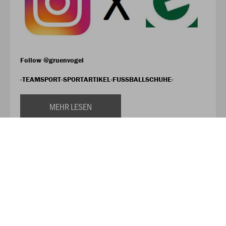
Follow @gruenvogel
-TEAMSPORT-SPORTARTIKEL-FUSSBALLSCHUHE-
MEHR LESEN