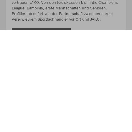
vertrauen JAKO. Von den Kreisklassen bis in die Champions
League. Bambinis, erste Mannschaften und Senioren.
Profitiert ab sofort von der Partnerschaft zwischen eurem
Verein, eurem Sportfachhändler vor Ort und JAKO.
MEHR LESEN
Über JAKO
Aus der Garage zum führenden Teamsport-Ausrüster. Die
Erfolgsgeschichte von JAKO beginnt 1989 und dauert bis