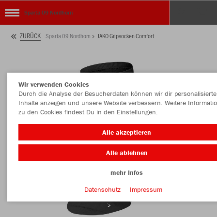
Sparta 09 Nordhorn
ZURÜCK
Sparta 09 Nordhorn
JAKO Gripsocken Comfort
Wir verwenden Cookies
Durch die Analyse der Besucherdaten können wir dir personalisierte
Inhalte anzeigen und unsere Website verbessern. Weitere Informati
zu den Cookies findest Du in den Einstellungen.
Alle akzeptieren
Alle ablehnen
mehr Infos
Datenschutz
Impressum