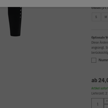
Unisex (27,
S
M
Optionale V
Diese Änder
angezeigt. S
berücksichti
Numme
ab 24,
Artikel sofo
Lieferzeit: 