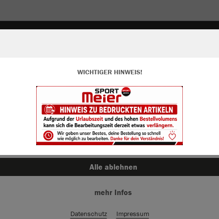
WICHTIGER HINWEIS!
ir verwenden Cookies
JAK
rch die Analyse der Besucherdaten können wir dir personalisierte Inhalte
zeigen und unsere Website verbessern. Weitere Informationen zu den
okies findest Du in den Einstellungen.
Alle akzeptieren
Einzelau
Alle ablehnen
mehr Infos
Kinder (24,
116
12
Datenschutz
Impressum