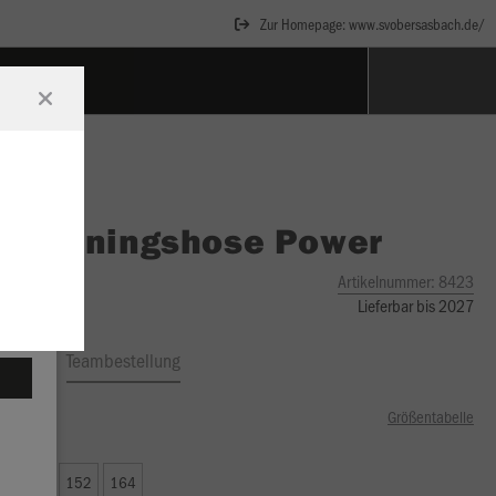
Zur Homepage: www.svobersasbach.de/
O
Trainingshose Power
Artikelnummer:
8423
Lieferbar bis 2027
ftrag
Teambestellung
Größentabelle
00 €)
8
140
152
164