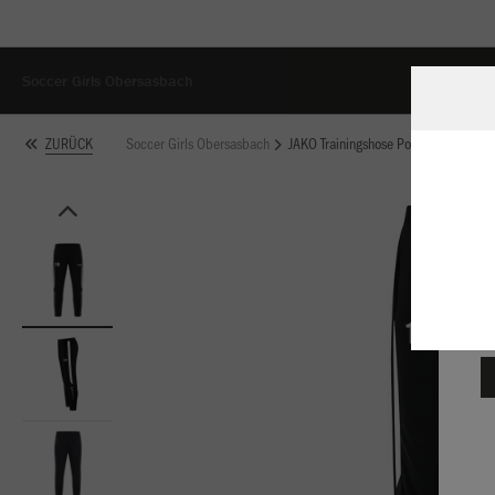
Soccer Girls Obersasbach
Soccer Girls Obersasbach
JAKO Trainingshose Power
ZURÜCK
W
Du
an
Co