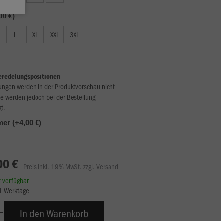
00 €)
L
XL
XXL
3XL
eredelungspositionen
ungen werden in der Produktvorschau nicht
ie werden jedoch bei der Bestellung
gt.
r (+4,00 €)
00 €
Preis inkl. 19% MwSt. zzgl. Versand
rt verfügbar
21 Werktage
In den Warenkorb