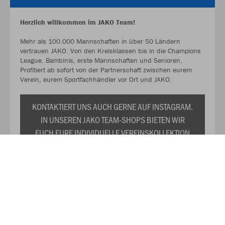
Herzlich willkommen im JAKO Team!
Mehr als 100.000 Mannschaften in über 50 Ländern
vertrauen JAKO. Von den Kreisklassen bis in die Champions
League. Bambinis, erste Mannschaften und Senioren.
Profitiert ab sofort von der Partnerschaft zwischen eurem
Verein, eurem Sportfachhändler vor Ort und JAKO.
KONTAKTIERT UNS AUCH GERNE AUF INSTAGRAM.
IN UNSEREN JAKO TEAM-SHOPS BIETEN WIR
EUCH EURE INDIVIDUELLE VEREINSKOLLEKTION
ZU DAUERHAFT REDUZIERTEN PREISEN AN. WIR
PRÄSENTIEREN EUCH TRIKOTS,
TRAININGSANZÜGE, SHIRTS, SWEATS UND DAS
RESTLICHE WICHTIGE