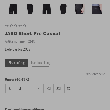
JAKO
Short Pro Casual
Artikelnummer:
6245
Lieferbar bis 2027
Einzelauftrag
Teambestellung
Größentabelle
Unisex (40,49 €)
S
M
L
XL
XXL
3XL
4XL
Fixe Veredelungspositionen