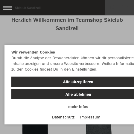
Skiclub Sandizell
Herzlich Willkommen im Teamshop Skiclub
Sandizell
Wir verwenden Cookies
Nachhaltig
Farbe
Durch die Analyse der Besucherdaten können wir dir personalisierte
Inhalte anzeigen und unsere Website verbessern. Weitere Informati
zu den Cookies findest Du in den Einstellungen.
Alle akzeptieren
Alle ablehnen
mehr Infos
Datenschutz
Impressum