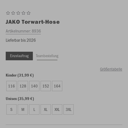
JAKO
Torwart-Hose
Artikelnummer:
8936
Lieferbar bis 2026
Einzelauftrag
Teambestellung
Größentabelle
Kinder (31,99 €)
116
128
140
152
164
Unisex (35,99 €)
S
M
L
XL
XXL
3XL