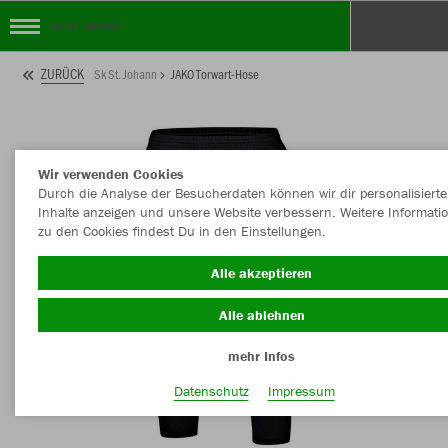
Sk St. Johann
ZURÜCK
Sk St. Johann
JAKO Torwart-Hose
Wir verwenden Cookies
Durch die Analyse der Besucherdaten können wir dir personalisierte
Inhalte anzeigen und unsere Website verbessern. Weitere Informati
zu den Cookies findest Du in den Einstellungen.
Alle akzeptieren
Alle ablehnen
mehr Infos
Datenschutz
Impressum