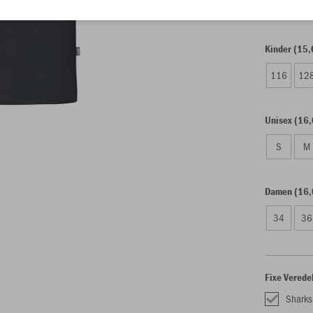
Kinder (15,
116
12
Unisex (16,
S
M
Damen (16,
34
36
Fixe Verede
Sharks