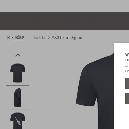
T-SHIRTS
HOODIES
CAPS
sharkslap
sharkslap
JAKO T-Shirt Organic
ZURÜCK
W
Du
an
Co