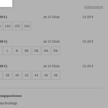
Größentabelle
ab 10 Stück
14,09 €
00 €)
8
140
152
164
ab 10 Stück
15,49 €
00 €)
L
XL
XXL
3XL
4XL
5XL
ab 10 Stück
15,49 €
00 €)
38
40
42
44
46
48
lungspositionen
lap Brustlogo