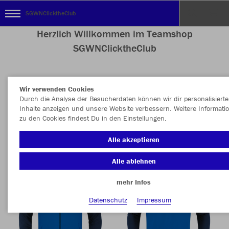
SGWNClicktheClub
Herzlich Willkommen im Teamshop
SGWNClicktheClub
Wir verwenden Cookies
Nachhaltig
Farbe
Durch die Analyse der Besucherdaten können wir dir personalisierte
Inhalte anzeigen und unsere Website verbessern. Weitere Informati
zu den Cookies findest Du in den Einstellungen.
Alle akzeptieren
Alle ablehnen
mehr Infos
Datenschutz
Impressum