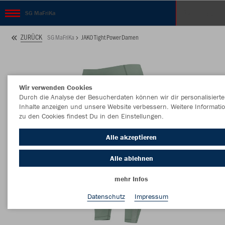
SG MaFriKa
ZURÜCK
SG MaFriKa
JAKO Tight Power Damen
Wir verwenden Cookies
Durch die Analyse der Besucherdaten können wir dir personalisierte
Inhalte anzeigen und unsere Website verbessern. Weitere Informati
zu den Cookies findest Du in den Einstellungen.
Alle akzeptieren
Alle ablehnen
mehr Infos
Datenschutz
Impressum