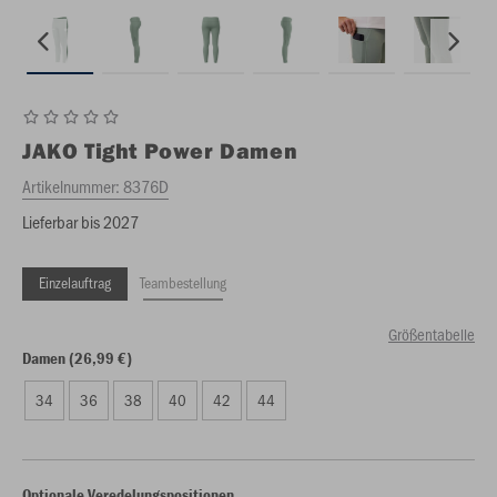
JAKO
Tight Power Damen
Artikelnummer:
8376D
Lieferbar bis 2027
Einzelauftrag
Teambestellung
Größentabelle
Damen (26,99 €)
34
36
38
40
42
44
Optionale Veredelungspositionen