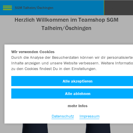
SGM Talheim/Öschingen
Herzlich Willkommen im Teamshop SGM
Talheim/Öschingen
Wir verwenden Cookies
Nachhaltig
Farbe
Durch die Analyse der Besucherdaten können wir dir personalisierte
Inhalte anzeigen und unsere Website verbessern. Weitere Informati
zu den Cookies findest Du in den Einstellungen.
Alle akzeptieren
Alle ablehnen
mehr Infos
Datenschutz
Impressum