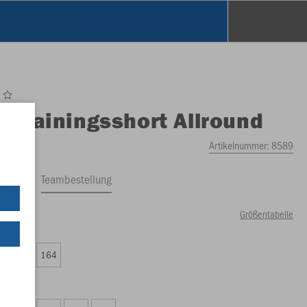
O
Trainingsshort Allround
Artikelnummer:
8589
ftrag
Teambestellung
Größentabelle
49 €)
0
152
164
74 €)