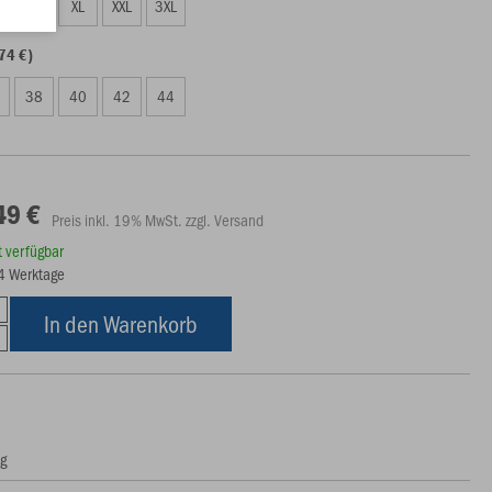
L
XL
XXL
3XL
74 €)
38
40
42
44
49 €
Preis inkl. 19% MwSt. zzgl. Versand
rt verfügbar
14 Werktage
In den Warenkorb
ng