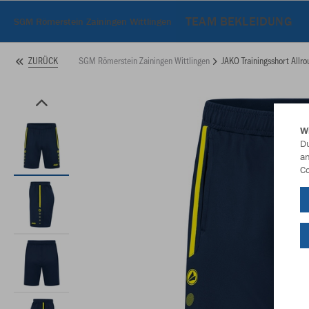
TEAM BEKLEIDUNG
SGM Römerstein Zainingen Wittlingen
SGM Römerstein Zainingen Wittlingen
JAKO Trainingsshort Allr
ZURÜCK
W
Du
an
Co