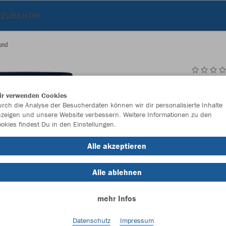
ZUBEHÖR
ound
JAK
ir verwenden Cookies
rch die Analyse der Besucherdaten können wir dir personalisierte Inhalte
zeigen und unsere Website verbessern. Weitere Informationen zu den
okies findest Du in den Einstellungen.
Einzelau
Alle akzeptieren
Kinder (19,
Alle ablehnen
128
14
mehr Infos
Unisex (22,
Datenschutz
Impressum