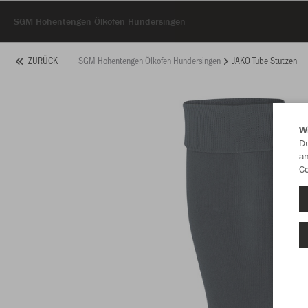
SGM Hohentengen Ölkofen Hundersingen
SGM Hohentengen Ölkofen Hundersingen
JAKO Tube Stutzen
ZURÜCK
W
Du
an
Co