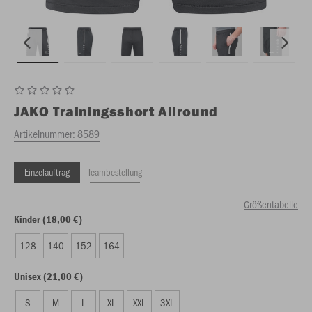
JAKO
Trainingsshort Allround
Artikelnummer:
8589
Einzelauftrag
Teambestellung
Größentabelle
Kinder (18,00 €)
128
140
152
164
Unisex (21,00 €)
S
M
L
XL
XXL
3XL