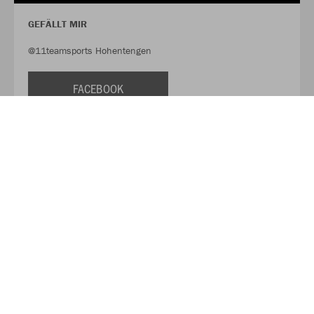
GEFÄLLT MIR
@11teamsports Hohentengen
FACEBOOK
FOLLOW
@11tsHohentengen