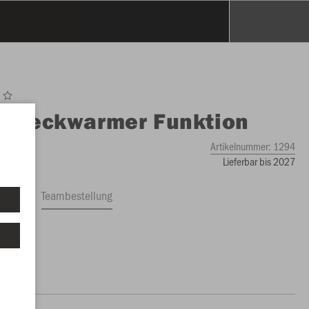
O
Neckwarmer Funktion
Artikelnummer:
1294
Lieferbar bis 2027
ftrag
Teambestellung
0 €)