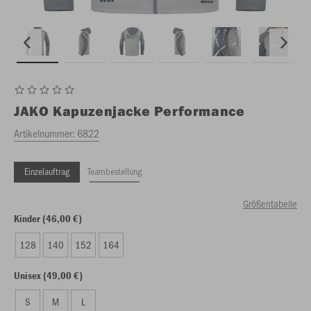
JAKO
Kapuzenjacke Performance
Artikelnummer:
6822
Einzelauftrag
Teambestellung
Größentabelle
Kinder (46,00 €)
128
140
152
164
Unisex (49,00 €)
S
M
L