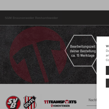
SGM Braunenweiler Renhardsweiler
W
Du
an
Co
Nachhaltig