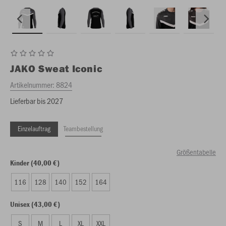
JAKO
Sweat Iconic
Artikelnummer:
8824
Lieferbar bis 2027
Einzelauftrag
Teambestellung
Größentabelle
Kinder (40,00 €)
116
128
140
152
164
Unisex (43,00 €)
S
M
L
XL
XXL