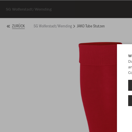
SG Wolferstadt/Wemding
SG Wolferstadt/Wemding
JAKO Tube Stutzen
ZURÜCK
W
Du
an
Co