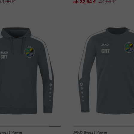
34,99 €
ab 32,94 €
44,99 €
sweat Power
JAKO Sweat Power