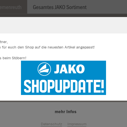
demenreuth
Gesamtes JAKO Sortiment
LLE
TASCHEN
ACCESSIORES
SCHIENBEINSCHON
tner,
 für euch den Shop auf die neuesten Artikel angepasst!
ir verwenden Cookies
s beim Stöbern!
rch die Analyse der Besucherdaten können wir dir personalisierte Inhalte
zeigen und unsere Website verbessern. Weitere Informationen zu den
okies findest Du in den Einstellungen.
Alle akzeptieren
Alle ablehnen
mehr Infos
Farbe
Datenschutz
Impressum