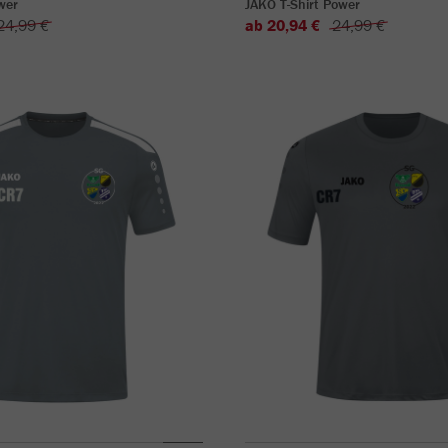
wer
JAKO T-Shirt Power
24,99 €
ab 20,94 €
24,99 €