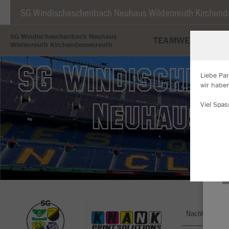
SG Windischeschenbach Neuhaus Wildenreuth Kirchen
SG Windischeschenbach Neuhaus
TEAMWEAR
BÄ
Wildenreuth Kirchendemenreuth
Liebe Par
wir haben
W
Viel Spas
Du
an
Co
Nachhaltig