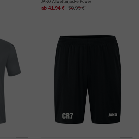
JAKO Allwetterjacke Power
ab 41,94 €
59,99 €