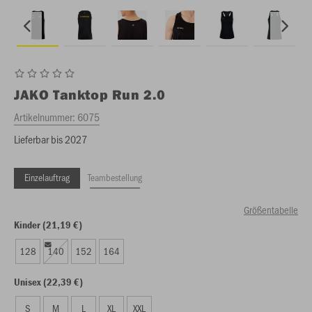
JAKO
Tanktop Run 2.0
Artikelnummer:
6075
Lieferbar bis 2027
Einzelauftrag
Teambestellung
Größentabelle
Kinder (21,19 €)
128
140
152
164
Unisex (22,39 €)
S
M
L
XL
XXL