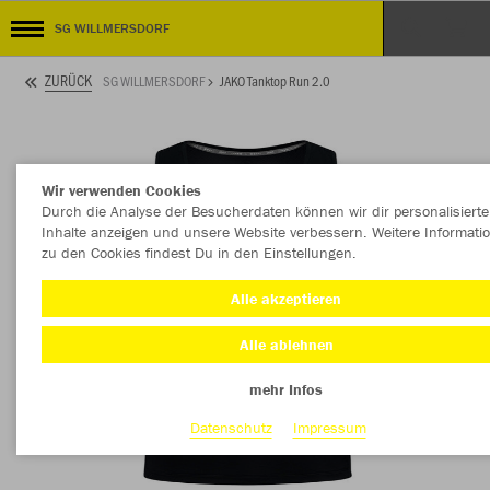
SG WILLMERSDORF
ZURÜCK
SG WILLMERSDORF
JAKO Tanktop Run 2.0
Wir verwenden Cookies
Durch die Analyse der Besucherdaten können wir dir personalisierte
Inhalte anzeigen und unsere Website verbessern. Weitere Informati
zu den Cookies findest Du in den Einstellungen.
Alle akzeptieren
Alle ablehnen
mehr Infos
Datenschutz
Impressum