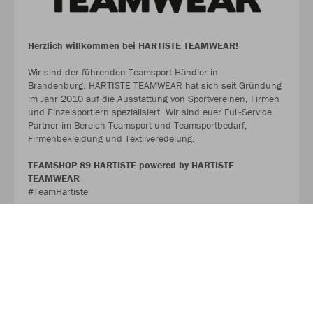
Herzlich willkommen bei HARTISTE TEAMWEAR!
Wir sind der führenden Teamsport-Händler in
Brandenburg. HARTISTE TEAMWEAR hat sich seit Gründung
im Jahr 2010 auf die Ausstattung von Sportvereinen, Firmen
und Einzelsportlern spezialisiert. Wir sind euer Full-Service
Partner im Bereich Teamsport und Teamsportbedarf,
Firmenbekleidung und Textilveredelung.
TEAMSHOP 89 HARTISTE powered by HARTISTE
TEAMWEAR
#TeamHartiste
ÜBER UNS