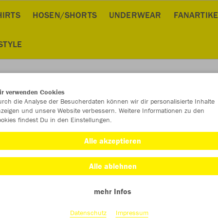
HIRTS
HOSEN/SHORTS
UNDERWEAR
FANARTIKE
STYLE
ir verwenden Cookies
rch die Analyse der Besucherdaten können wir dir personalisierte Inhalte
JAK
zeigen und unsere Website verbessern. Weitere Informationen zu den
okies findest Du in den Einstellungen.
schwarz
Alle akzeptieren
Alle ablehnen
mehr Infos
Datenschutz
Impressum
Einzelau