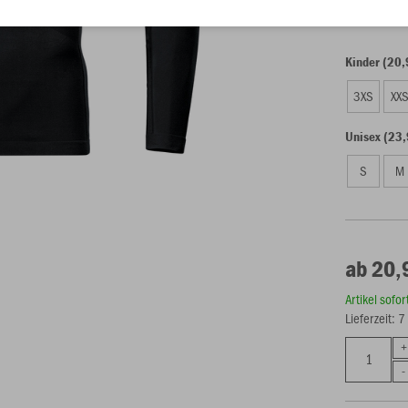
Kinder (20,
3XS
XX
Unisex (23,
S
M
ab 20,
Artikel sofo
Lieferzeit: 