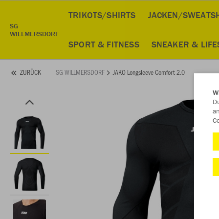
TRIKOTS/SHIRTS
JACKEN/SWEATS
SG
WILLMERSDORF
SPORT & FITNESS
SNEAKER & LIFE
SG WILLMERSDORF
JAKO Longsleeve Comfort 2.0
ZURÜCK
W
Du
an
Co