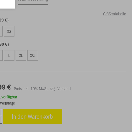
Größentabelle
99 €)
S
XS
99 €)
L
XL
XXL
99 €
Preis inkl. 19% MwSt. zzgl. Versand
rt verfügbar
7 Werktage
In den Warenkorb