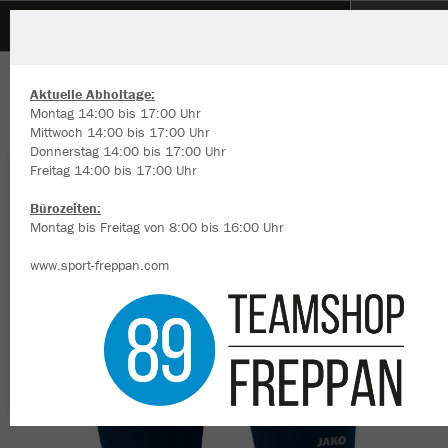
SG Waldmühlbach-Katzental 2109 e.V.
SG Waldmühlbach-Katzental
ZURÜCK
JAKO Short Tight Compression 2.0
Aktuelle Abholtage:
2109 e.V.
Montag 14:00 bis 17:00 Uhr
Mittwoch 14:00 bis 17:00 Uhr
Donnerstag 14:00 bis 17:00 Uhr
Freitag 14:00 bis 17:00 Uhr
Wir verwenden Cookies
Durch die Analyse der Besucherdaten können wir dir personalisierte
Bürozeiten:
Inhalte anzeigen und unsere Website verbessern. Weitere Informati
Montag bis Freitag von 8:00 bis 16:00 Uhr
zu den Cookies findest Du in den Einstellungen.
www.sport-freppan.com
Alle akzeptieren
Alle ablehnen
mehr Infos
Datenschutz
Impressum