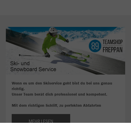
Wenn es um den Skiservice geht bist du bei uns genau
richtig.
Unser Team berät dich professionel und kompetent.
Mit dem richtigen Schliff, zu perfekten Abfahrten
MEHR LESEN