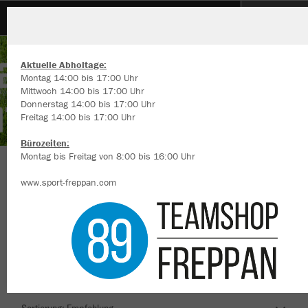
SG Waldmühlbach-Katzental 2109 e.V.
Aktuelle Abholtage:
Montag 14:00 bis 17:00 Uhr
Mittwoch 14:00 bis 17:00 Uhr
Donnerstag 14:00 bis 17:00 Uhr
Freitag 14:00 bis 17:00 Uhr
Wir verwenden Cookies
Durch die Analyse der Besucherdaten können wir dir personalisierte
Bürozeiten:
Inhalte anzeigen und unsere Website verbessern. Weitere Informati
Montag bis Freitag von 8:00 bis 16:00 Uhr
zu den Cookies findest Du in den Einstellungen.
Herzlich Willkommen im Teamshop SG
www.sport-freppan.com
Alle akzeptieren
Waldmühlbach-Katzental 2109 e.V.
Alle ablehnen
mehr Infos
Nachhaltig
Farbe
Datenschutz
Impressum