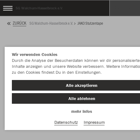
SG Walchum-Hasselbrock e.V.
ZURÜCK
SG Walchum-Hasselbrock e.V.
JAKO Stutzentape
Wir verwenden Cookies
Durch die Analyse der Besucherdaten können wir dir personalisierte
Inhalte anzeigen und unsere Website verbessern. Weitere Informati
zu den Cookies findest Du in den Einstellungen.
Alle akzeptieren
Alle ablehnen
mehr Infos
Datenschutz
Impressum