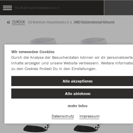
SG Walchum-Hasselbrock e.V.
ZURÜCK
SG Walchum-Hasselbrock e.V.
JAKO Stutzenstrumpf Allround
Wir verwenden Cookies
Durch die Analyse der Besucherdaten können wir dir personalisierte
Inhalte anzeigen und unsere Website verbessern. Weitere Informati
zu den Cookies findest Du in den Einstellungen.
Alle akzeptieren
Alle ablehnen
mehr Infos
Datenschutz
Impressum