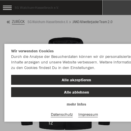
SG Walchum-Hasselbrock e.V.
ZURÜCK
SG Walchum-Hasselbrock e.V.
JAKO Allwetterjacke Team 2.0
Wir verwenden Cookies
Durch die Analyse der Besucherdaten können wir dir personalisierte
Inhalte anzeigen und unsere Website verbessern. Weitere Informati
zu den Cookies findest Du in den Einstellungen.
Alle akzeptieren
Alle ablehnen
mehr Infos
Datenschutz
Impressum