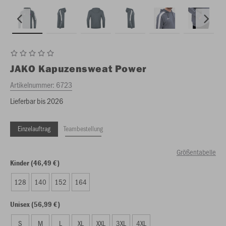
JAKO
Kapuzensweat Power
Artikelnummer:
6723
Lieferbar bis 2026
Einzelauftrag
Teambestellung
Größentabelle
Kinder (46,49 €)
128
140
152
164
Unisex (56,99 €)
S
M
L
XL
XXL
3XL
4XL