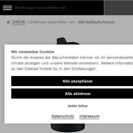
SG Vöhringen Illerzell Aktive + AH
ZURÜCK
SG Vöhringen Illerzell Aktive + AH
JAKO Trinkflasche Premium
Wir verwenden Cookies
Durch die Analyse der Besucherdaten können wir dir personalisierte
Inhalte anzeigen und unsere Website verbessern. Weitere Informati
zu den Cookies findest Du in den Einstellungen.
Alle akzeptieren
Alle ablehnen
mehr Infos
Datenschutz
Impressum