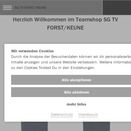
SG TV FORST/KEUNE
Herzlich Willkommen im Teamshop SG TV
FORST/KEUNE
Wir verwenden Cookies
Nachhaltig
Farbe
Durch die Analyse der Besucherdaten können wir dir personalisierte
Inhalte anzeigen und unsere Website verbessern. Weitere Informati
zu den Cookies findest Du in den Einstellungen.
Alle akzeptieren
Alle ablehnen
mehr Infos
Datenschutz
Impressum