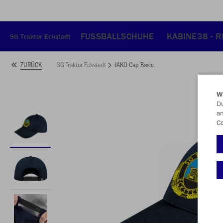
FUSSBALLSCHUHE
KABINE38 - 
SG Traktor Eckstedt
SG Traktor Eckstedt
JAKO Cap Basic
ZURÜCK
W
Du
an
Co