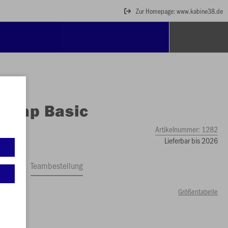
Zur Homepage: www.kabine38.de
O
Cap Basic
Artikelnummer:
1282
Lieferbar bis 2026
ftrag
Teambestellung
Größentabelle
49 €)