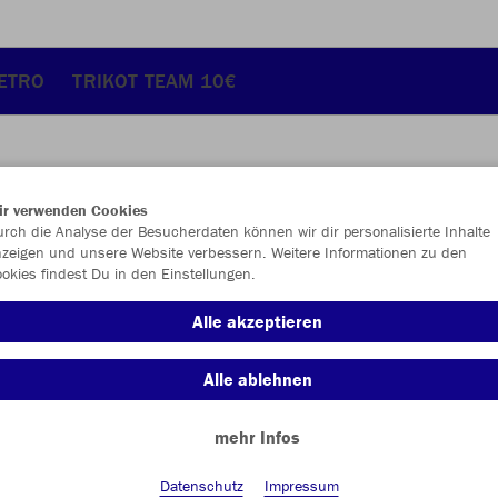
RETRO
TRIKOT TEAM 10€
ir verwenden Cookies
JAK
rch die Analyse der Besucherdaten können wir dir personalisierte Inhalte
zeigen und unsere Website verbessern. Weitere Informationen zu den
okies findest Du in den Einstellungen.
Alle akzeptieren
Einzelau
Alle ablehnen
mehr Infos
Größe (19,
Senior
Datenschutz
Impressum