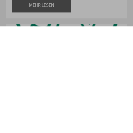
MEHR LESEN
SV Serkenrode 1955 e.V.
Fußball ist die schönste Nebensache der Welt. Etwa 300
Millionen Menschen weltweit spielen aktiv in Vereinen, noch
viele hundert Millionen mehr spielen diese Sportart einfach
so in ihrer Freizeit. Fußball ist ein Sport, der Menschen über
alle Schranken und Grenzen hinweg verbindet.
Hier gehts zur Website des SV Serkenrode 1955 e.V.