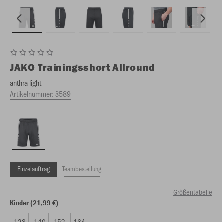
JAKO
Trainingsshort Allround
anthra light
Artikelnummer:
8589
Einzelauftrag
Teambestellung
Größentabelle
Kinder (21,99 €)
128
140
152
164