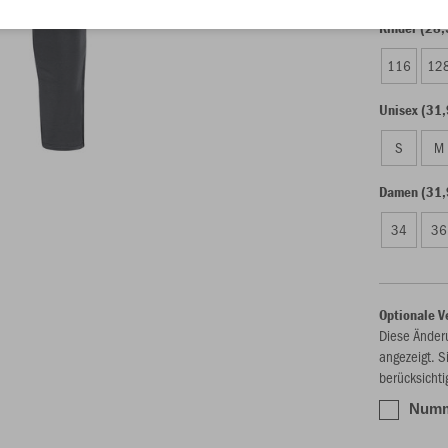
Kinder (28,
116
12
Unisex (31,
S
M
Damen (31,
34
36
Optionale V
Diese Änder
angezeigt. S
berücksichti
Numme