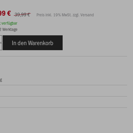
99 €
39,99 €
Preis inkl. 19% MwSt. zzgl. Versand
rt verfügbar
12 Werktage
In den Warenkorb
ng