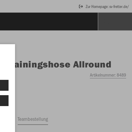
Zur Homepage: sv-fretter.de/
O
Trainingshose Allround
Artikelnummer:
8489
ftrag
Teambestellung