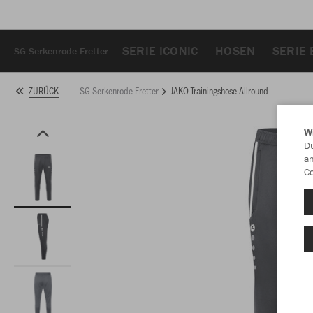
SERIE ICONIC
HOSEN
SERIE 
SG Serkenrode Fretter
SG Serkenrode Fretter
JAKO Trainingshose Allround
ZURÜCK
W
Du
an
Co