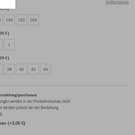
Größentabelle
99 €)
8
140
152
164
99 €)
L
99 €)
38
40
42
44
eredelungspositionen
ungen werden in der Produktvorschau nicht
ie werden jedoch bei der Bestellung
gt.
r (+3,00 €)