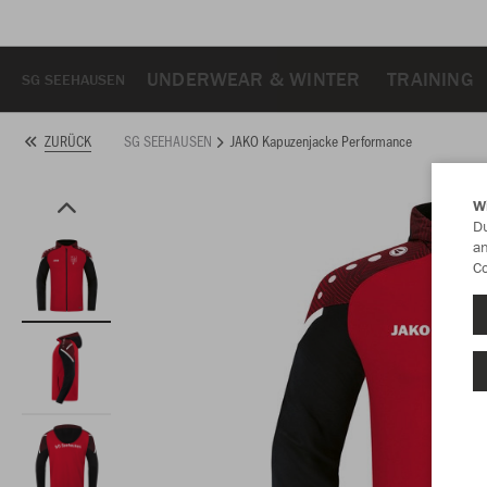
UNDERWEAR & WINTER
TRAINING
SG SEEHAUSEN
SG SEEHAUSEN
JAKO Kapuzenjacke Performance
ZURÜCK
W
Du
an
Co