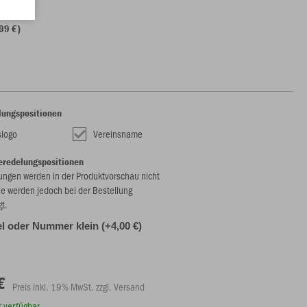
99 €)
lungspositionen
slogo
Vereinsname
eredelungspositionen
ungen werden in der Produktvorschau nicht
ie werden jedoch bei der Bestellung
gt.
l oder Nummer klein (+4,00 €)
€
Preis inkl. 19% MwSt. zzgl. Versand
rt verfügbar