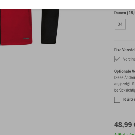
Damen (48,
34
Fixe Verede
Verein
Optionale V
Diese Änder
angezeigt. S
berücksichti
Kürze
48,99 
Artikel sofo