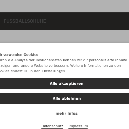
FUSSBALLSCHUHE
ir verwenden Cookies
JAK
rch die Analyse der Besucherdaten können wir dir personalisierte Inhalte
zeigen und unsere Website verbessern. Weitere Informationen zu den
Per
okies findest Du in den Einstellungen.
Alle akzeptieren
Einzelau
Alle ablehnen
mehr Infos
Unisex (48,
Datenschutz
Impressum
M
L