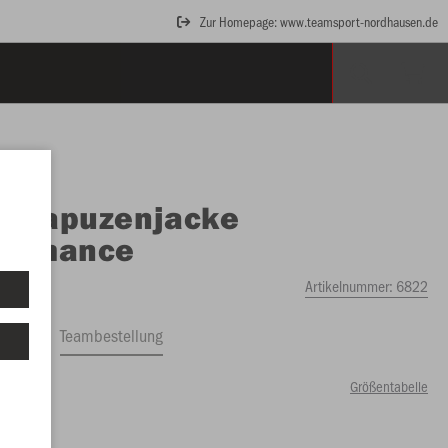
Zur Homepage: www.teamsport-nordhausen.de
O
Kapuzenjacke
formance
Artikelnummer:
6822
ftrag
Teambestellung
Größentabelle
99 €)
XXL