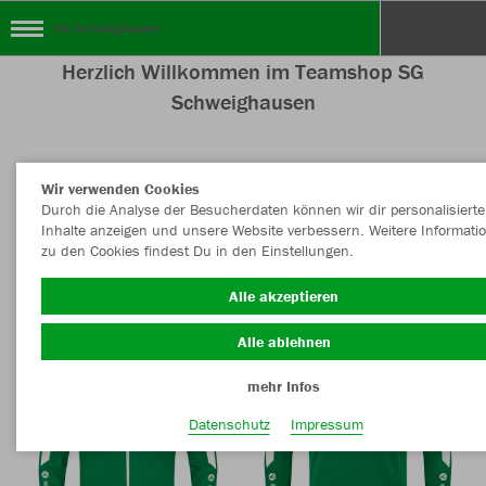
SG Schweighausen
Herzlich Willkommen im Teamshop SG
Schweighausen
Wir verwenden Cookies
Nachhaltig
Farbe
Durch die Analyse der Besucherdaten können wir dir personalisierte
Inhalte anzeigen und unsere Website verbessern. Weitere Informati
zu den Cookies findest Du in den Einstellungen.
Alle akzeptieren
Alle ablehnen
mehr Infos
Datenschutz
Impressum