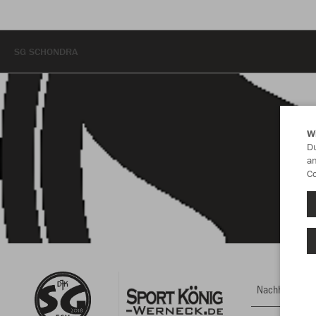
SG SCHONDRA
W
Du
an
Co
Nachhaltig