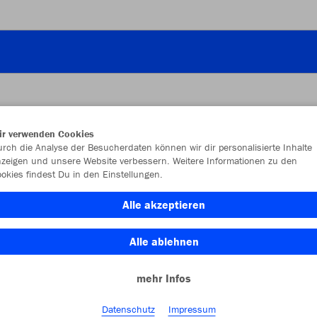
ir verwenden Cookies
JAK
rch die Analyse der Besucherdaten können wir dir personalisierte Inhalte
zeigen und unsere Website verbessern. Weitere Informationen zu den
okies findest Du in den Einstellungen.
Alle akzeptieren
Einzelau
Alle ablehnen
mehr Infos
Größe (5,0
1 (Junior)
Datenschutz
Impressum