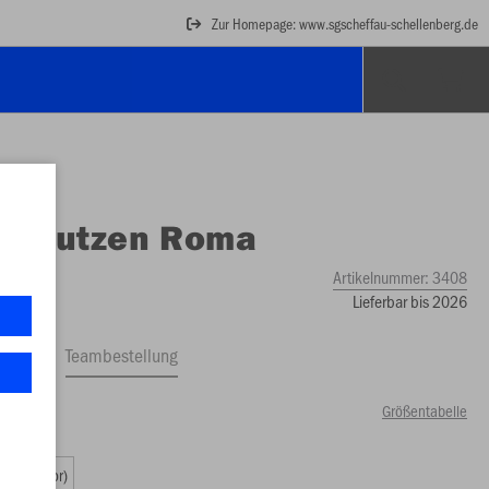
Zur Homepage: www.sgscheffau-schellenberg.de
O
Stutzen Roma
Artikelnummer:
3408
Lieferbar bis 2026
ftrag
Teambestellung
Größentabelle
0 €)
2 (Senior)