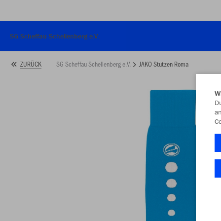
SG Scheffau Schellenberg e.V.
SG Scheffau Schellenberg e.V.
JAKO Stutzen Roma
ZURÜCK
W
Du
an
Co