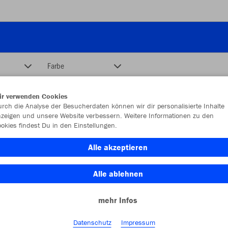
Farbe
ir verwenden Cookies
rch die Analyse der Besucherdaten können wir dir personalisierte Inhalte
zeigen und unsere Website verbessern. Weitere Informationen zu den
okies findest Du in den Einstellungen.
Alle akzeptieren
Alle ablehnen
mehr Infos
Datenschutz
Impressum