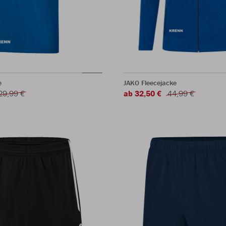
e
JAKO Fleecejacke
29,99 €
ab 32,50 €
44,99 €