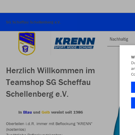
SG Scheffau Schellenberg e.V.
Nachhaltig
W
Du
Herzlich Willkommen im
an
Co
Teamshop SG Scheffau
Schellenberg e.V.
In
Blau
und
Gelb
vereint seit 1986
Oberteilen i.d.R. immer mit Beflockung "KRENN"
(kostenlos)
Zusätzliche Beflockungskosten: