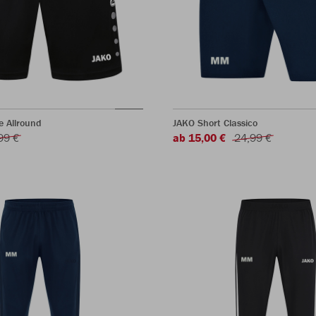
e Allround
JAKO Short Classico
99 €
ab 15,00 €
24,99 €