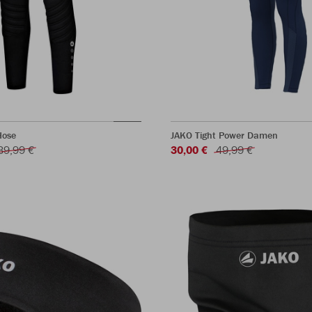
Hose
JAKO Tight Power Damen
39,99 €
30,00 €
49,99 €