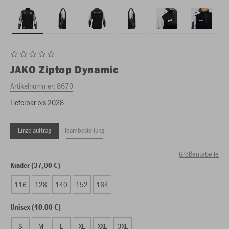
JAKO
Ziptop Dynamic
Artikelnummer:
8670
Lieferbar bis 2028
Einzelauftrag
Teambestellung
Größentabelle
Kinder (37,00 €)
116
128
140
152
164
Unisex (40,00 €)
S
M
L
XL
XXL
3XL