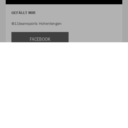
GEFÄLLT MIR
@11teamsports Hohentengen
FACEBOOK
FOLLOW
@11tsHohentengen