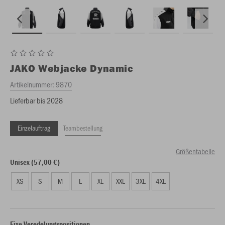
JAKO
Webjacke Dynamic
Artikelnummer:
9870
Lieferbar bis 2028
Einzelauftrag
Teambestellung
Größentabelle
Unisex (57,00 €)
XS
S
M
L
XL
XXL
3XL
4XL
Fixe Veredelungspositionen