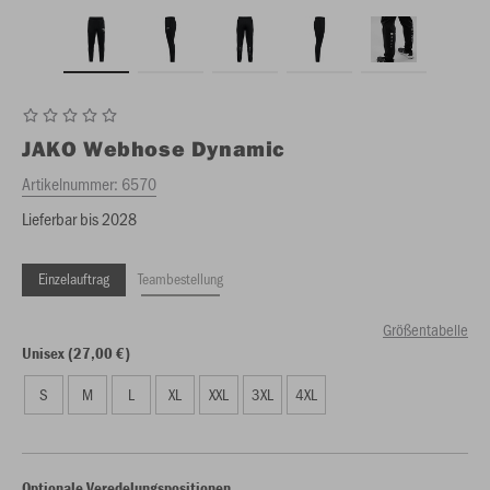
JAKO
Webhose Dynamic
Artikelnummer:
6570
Lieferbar bis 2028
Einzelauftrag
Teambestellung
Größentabelle
Unisex (27,00 €)
S
M
L
XL
XXL
3XL
4XL
Optionale Veredelungspositionen