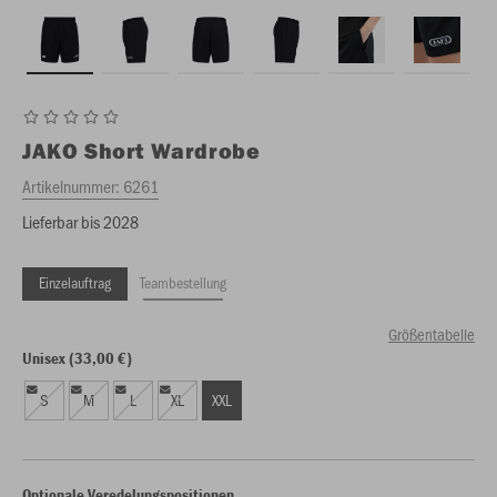
JAKO
Short Wardrobe
Artikelnummer:
6261
Lieferbar bis 2028
Einzelauftrag
Teambestellung
Größentabelle
Unisex (33,00 €)
S
M
L
XL
XXL
Optionale Veredelungspositionen