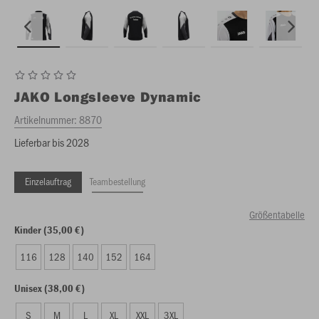
JAKO
Longsleeve Dynamic
Artikelnummer:
8870
Lieferbar bis 2028
Einzelauftrag
Teambestellung
Größentabelle
Kinder (35,00 €)
116
128
140
152
164
Unisex (38,00 €)
S
M
L
XL
XXL
3XL