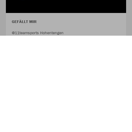
GEFÄLLT MIR
@11teamsports Hohentengen
FACEBOOK
FOLLOW