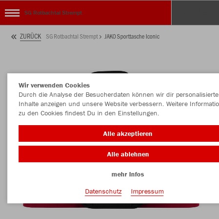
SG Rotbachtal Strempt
ZURÜCK
SG Rotbachtal Strempt
JAKO Sporttasche Iconic
Wir verwenden Cookies
Durch die Analyse der Besucherdaten können wir dir personalisierte
Inhalte anzeigen und unsere Website verbessern. Weitere Informati
zu den Cookies findest Du in den Einstellungen.
Alle akzeptieren
Alle ablehnen
mehr Infos
Datenschutz
Impressum