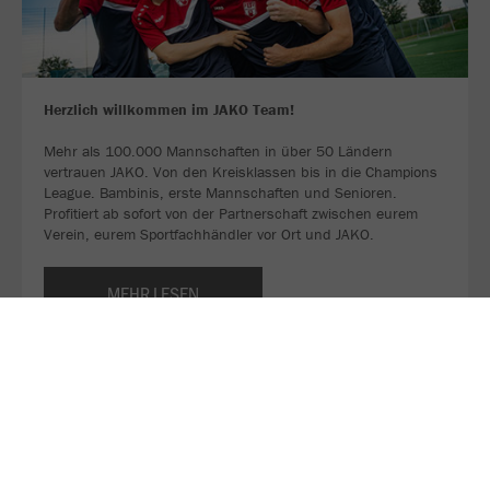
Herzlich willkommen im JAKO Team!
Mehr als 100.000 Mannschaften in über 50 Ländern
vertrauen JAKO. Von den Kreisklassen bis in die Champions
League. Bambinis, erste Mannschaften und Senioren.
Profitiert ab sofort von der Partnerschaft zwischen eurem
Verein, eurem Sportfachhändler vor Ort und JAKO.
MEHR LESEN