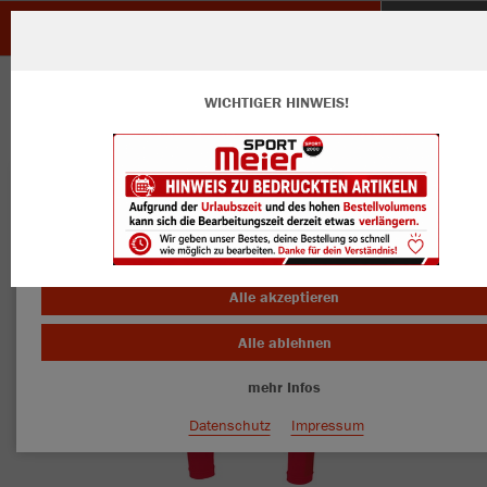
SG Ottersweier Unzhurst Vimbuch
ZURÜCK
SG Ottersweier Unzhurst Vimbuch
JAKO Long Tight Comfort 2.0
WICHTIGER HINWEIS!
Wir verwenden Cookies
Durch die Analyse der Besucherdaten können wir dir personalisierte
Inhalte anzeigen und unsere Website verbessern. Weitere Informati
zu den Cookies findest Du in den Einstellungen.
Alle akzeptieren
Alle ablehnen
mehr Infos
Datenschutz
Impressum