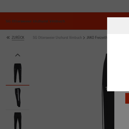
SG Ottersweier Unzhurst Vimbuch
SG Ottersweier Unzhurst Vimbuch
JAKO Freizeithose Power
ZURÜCK
W
Du
an
Co