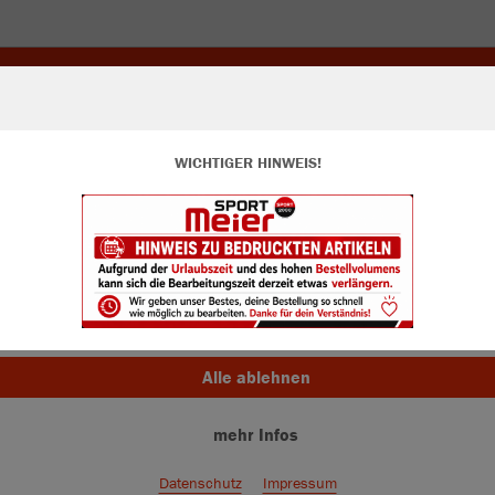
WICHTIGER HINWEIS!
ir verwenden Cookies
JAK
rch die Analyse der Besucherdaten können wir dir personalisierte Inhalte
zeigen und unsere Website verbessern. Weitere Informationen zu den
okies findest Du in den Einstellungen.
Alle akzeptieren
Einzelau
Alle ablehnen
mehr Infos
Kinder (27,
128
14
Datenschutz
Impressum