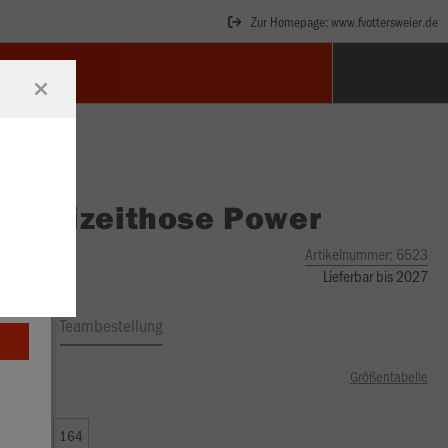
Zur Homepage: www.fvottersweier.de
O
Freizeithose Power
Artikelnummer:
6523
Lieferbar bis 2027
ftrag
Teambestellung
Größentabelle
00 €)
0
152
164