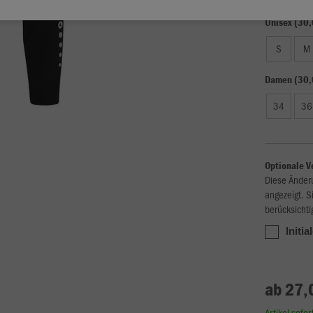
Unisex (30,
S
M
Damen (30,
34
36
Optionale V
Diese Änder
angezeigt. S
berücksichti
Initia
ab 27,
Artikel sofo