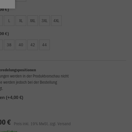
00 €)
L
XL
XXL
3XL
4XL
00 €)
38
40
42
44
eredelungspositionen
ungen werden in der Produktvorschau nicht
ie werden jedoch bei der Bestellung
gt.
len (+4,00 €)
00 €
Preis inkl. 19% MwSt. zzgl. Versand
rt verfügbar