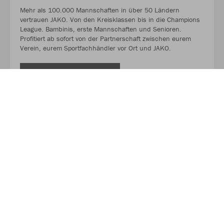
Mehr als 100.000 Mannschaften in über 50 Ländern
vertrauen JAKO. Von den Kreisklassen bis in die Champions
League. Bambinis, erste Mannschaften und Senioren.
Profitiert ab sofort von der Partnerschaft zwischen eurem
Verein, eurem Sportfachhändler vor Ort und JAKO.
MEHR LESEN
Über JAKO
Aus der Garage zum führenden Teamsport-Ausrüster. Die