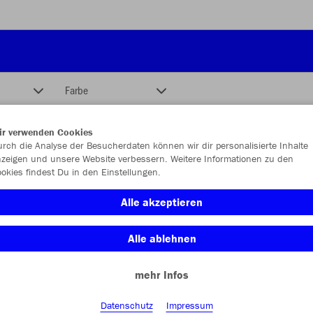
Farbe
ir verwenden Cookies
rch die Analyse der Besucherdaten können wir dir personalisierte Inhalte
zeigen und unsere Website verbessern. Weitere Informationen zu den
okies findest Du in den Einstellungen.
Alle akzeptieren
Alle ablehnen
mehr Infos
Datenschutz
Impressum