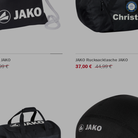
 JAKO
JAKO Rucksacktasche JAKO
99 €
37,00 €
44,99 €