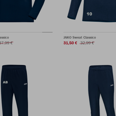
assico
JAKO Sweat Classico
37,99 €
31,50 €
32,99 €