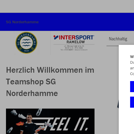
SG Norderhamme
Nachhaltig
W
Du
Herzlich Willkommen im
an
Co
Teamshop SG
Norderhamme